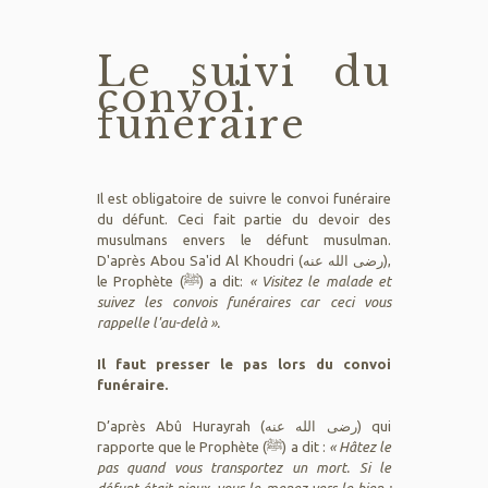
Le suivi du
convoi
funéraire
Il est obligatoire de suivre le convoi funéraire
du défunt. Ceci fait partie du devoir des
musulmans envers le défunt musulman.
D'après Abou Sa'id Al Khoudri (رضى الله عنه),
le Prophète (ﷺ) a dit:
« Visitez le malade et
suivez les convois funéraires car ceci vous
rappelle l'au-delà ».
Il faut presser le pas lors du convoi
funéraire.
D’après Abû Hurayrah (رضى الله عنه) qui
rapporte que le Prophète (ﷺ) a dit :
« Hâtez le
pas quand vous transportez un mort. Si le
défunt était pieux, vous le menez vers le bien ;