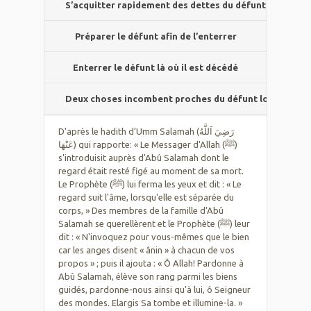
S’acquitter rapidement des dettes du défunt
Préparer le défunt afin de l’enterrer
Enterrer le défunt là où il est décédé
Deux choses incombent proches du défunt lorsque la n
D'après le hadith d’Umm Salamah (رَضِيَ اَللَّهُ
عَنْهَا) qui rapporte: « Le Messager d'Allah (ﷺ)
s'introduisit auprès d'Abû Salamah dont le
regard était resté figé au moment de sa mort.
Le Prophète (ﷺ) lui ferma les yeux et dit : « Le
regard suit l'âme, lorsqu'elle est séparée du
corps, » Des membres de la famille d'Abû
Salamah se querellèrent et le Prophète (ﷺ) leur
dit : « N'invoquez pour vous-mêmes que le bien
car les anges disent « ânin » à chacun de vos
propos » ; puis il ajouta : « Ô Allah! Pardonne à
Abû Salamah, élève son rang parmi les biens
guidés, pardonne-nous ainsi qu'à lui, ô Seigneur
des mondes. Elargis Sa tombe et illumine-la. »