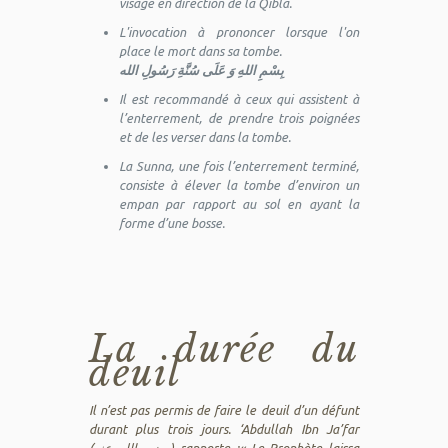
visage en direction de la Qibla.
L'invocation à prononcer lorsque l'on
place le mort dans sa tombe.
بِسْمِ اللهِ وَ عَلَى سُنَّةِ رَسُولِ الله
Il est recommandé à ceux qui assistent à
l’enterrement, de prendre trois poignées
et de les verser dans la tombe.
La Sunna, une fois l’enterrement terminé,
consiste à élever la tombe d’environ un
empan par rapport au sol en ayant la
forme d’une bosse.
La durée du
deuil
Il n’est pas permis de faire le deuil d’un défunt
durant plus trois jours. ‘Abdullah Ibn Ja’far
(رضى الله عنه) rapporte :
« Le Prophète laissa