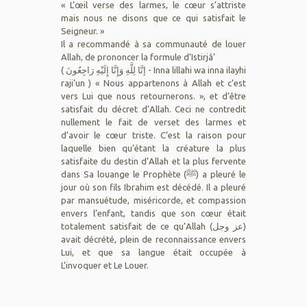
« L’œil verse des larmes, le cœur s’attriste
mais nous ne disons que ce qui satisfait le
Seigneur. »
Il a recommandé à sa communauté de louer
Allah, de prononcer la formule d’Istirjâ’
( إنَّا لِلَّهِ وَإِنَّا إِلَيْهِ رَاجِعُونَ - Inna lillahi wa inna ilayhi
raji’un ) « Nous appartenons à Allah et c’est
vers Lui que nous retournerons. », et d’être
satisfait du décret d’Allah. Ceci ne contredit
nullement le fait de verset des larmes et
d’avoir le cœur triste. C’est la raison pour
laquelle bien qu’étant la créature la plus
satisfaite du destin d’Allah et la plus fervente
dans Sa louange le Prophète (ﷺ) a pleuré le
jour où son fils Ibrahim est décédé. Il a pleuré
par mansuétude, miséricorde, et compassion
envers l’enfant, tandis que son cœur était
totalement satisfait de ce qu’Allah (عز وجل)
avait décrété, plein de reconnaissance envers
Lui, et que sa langue était occupée à
L’invoquer et Le Louer.