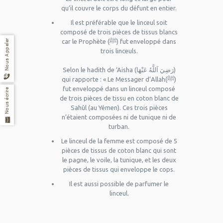
qu’il couvre le corps du défunt en entier.
Il est préférable que le linceul soit
composé de trois pièces de tissus blancs
car le Prophète (ﷺ) fut enveloppé dans
Nous Appeler
trois linceuls.
Selon le hadith de ‘Aisha (رَضِيَ اَللَّهُ عَنْهَا)
qui rapporte : « Le Messager d’Allah(ﷺ)
fut enveloppé dans un linceul composé
Nous écrire
de trois pièces de tissu en coton blanc de
Sahûl (au Yémen). Ces trois pièces
n’étaient composées ni de tunique ni de
turban.
Le linceul de la femme est composé de 5
pièces de tissus de coton blanc qui sont
le pagne, le voile, la tunique, et les deux
pièces de tissus qui enveloppe le cops.
Il est aussi possible de parfumer le
linceul.