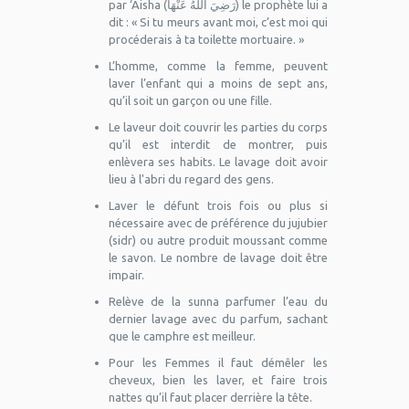
par ‘Aisha (رَضِيَ اَللَّهُ عَنْهَا) le prophète lui a
dit : « Si tu meurs avant moi, c’est moi qui
procéderais à ta toilette mortuaire. »
L’homme, comme la femme, peuvent
laver l’enfant qui a moins de sept ans,
qu’il soit un garçon ou une fille.
Le laveur doit couvrir les parties du corps
qu’il est interdit de montrer, puis
enlèvera ses habits. Le lavage doit avoir
lieu à l'abri du regard des gens.
Laver le défunt trois fois ou plus si
nécessaire avec de préférence du jujubier
(sidr) ou autre produit moussant comme
le savon. Le nombre de lavage doit être
impair.
Relève de la sunna parfumer l’eau du
dernier lavage avec du parfum, sachant
que le camphre est meilleur.
Pour les Femmes il faut démêler les
cheveux, bien les laver, et faire trois
nattes qu’il faut placer derrière la tête.