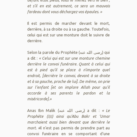
et s’il en est autrement, ce sera un mauvais
fardeau dont vous déchargez vos épaules. »
Il est permis de marcher devant le mort,
derrière, à sa droite ou à sa gauche. Toutefois,
celui qui est sur une monture doit le suivre de
derrière.
Selon la parole du Prophète (رضى الله عنه) qui
a dit :
« Celui qui est sur une monture chemine
derrière le convoi funéraire. Quant à celui qui
est à pied qu’il se place à n’importe quel
endroit, [derrière le convoi, devant à sa droite
et à sa gauche, proche de lui]. De même, on prie
sur l’enfant [et on implore Allah pour qu’il
accorde à ses parents le pardon et la
miséricorde].»
Anas Ibn Malik (رضى الله عنه) a dit :
« Le
Prophète (ﷺ) ainsi qu’Abu Bakr et ‘Umar
marchaient aussi bien devant que derrière le
mort. »
Il n’est pas permis de prendre part au
convoi funéraire en se comportant d’une