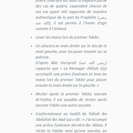
prière funéraire est dans la majeure partie
des cas de quatre, cependant chacun de
ces cas ayant été rapportés de manière
authentique de la part du Prophète (رضى
الله عنه), il est permis à l’imam d’agir
comme il l’entend.
Lever les mains lors du premier Takbir.
On placera sa main droite sur le dos de la
main gauche, pour les poser ensuite sur sa
poitrine.
D’après Abû Hurayrah (رضى الله عنه)
rapporte que
« Le Messager d’Allah (ﷺ)
accomplit une prière funéraire et leva les
mains lors du premier Takbir pour placer
ensuite la main droite sur la gauche. »
Réciter après le premier Takbir, sourate
Al-Fatiha, il est possible de réciter après
sourate Fatiha une autre sourate.
Conformément au hadith de Talhah Ibn
‘Abdullah Ibn ‘Awf qui a dit :
« J’ai accompli
une prière funéraire derrière Ibn ‘Abbas. Il
récita la Fatiha ainsi qu’une sourate, en