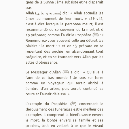
gens de la Sunna l’âme subsiste et ne disparaît
pas.
Allah (سبحانه و تعالى) dit : « Allah accueille les
âmes au moment de leur mort. » s39 v42,
c’est-à-dire lorsque la personne meurt, il est
recommandé de se souvenir de la mort et d
s’y préparer, comme l’a dit le Prophète (ﷺ) : «
Remémorez-vous souvent celle qui détruit les
plaisirs : la mort : » et on s’y prépare en se
repentant des péchés, en abandonnant tout
préjudice, et en se tournant vers Allah par les
actes d’obéissance.
Le Messager d’Allah (ﷺ) a dit : « Qu’ai-je à
faire de ce bas monde ? Je suis sur terre
comme un voyageur qui serait abrité à
l’ombre d’un arbre, puis aurait continué sa
route et l’aurait délaissé. »
L’exemple du Prophète (ﷺ) concernant le
déroulement des funérailles est le meilleur des
exemples. Il comprend la bienfaisance envers
le mort, la bonté envers sa famille et ses
proches, tout en veillant à ce que le vivant