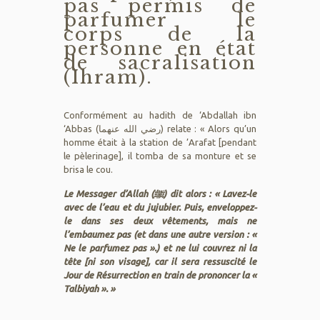
pas permis de
parfumer le
corps de la
personne en état
de sacralisation
(Ihram).
Conformément au hadith de ‘Abdallah ibn
‘Abbas (رضي الله عنهما) relate : « Alors qu’un
homme était à la station de ’Arafat [pendant
le pèlerinage], il tomba de sa monture et se
brisa le cou.
Le Messager d’Allah (ﷺ) dit alors : « Lavez-le
avec de l’eau et du jujubier. Puis, enveloppez-
le dans ses deux vêtements, mais ne
l’embaumez pas (et dans une autre version : «
Ne le parfumez pas ».) et ne lui couvrez ni la
tête [ni son visage], car il sera ressuscité le
Jour de Résurrection en train de prononcer la «
Talbiyah ». »