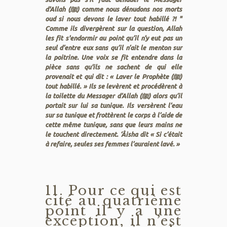
d'Allah (ﷺ) comme nous dénudons nos morts
oud si nous devons le laver tout habillé ?! "
Comme ils divergèrent sur la question, Allah
les fit s'endormir au point qu’il n’y eut pas un
seul d’entre eux sans qu’il n’ait le menton sur
la poitrine. Une voix se fit entendre dans la
pièce sans qu'ils ne sachent de qui elle
provenait et qui dit : « Laver le Prophète (ﷺ)
tout habillé. » Ils se levèrent et procédèrent à
la toilette du Messager d’Allah (ﷺ) alors qu’il
portait sur lui sa tunique. Ils versèrent l’eau
sur sa tunique et frottèrent le corps à l’aide de
cette même tunique, sans que leurs mains ne
le touchent directement. ‘Âisha dit « Si c’était
à refaire, seules ses femmes l’auraient lavé. »
11. Pour ce qui est
cité au quatrième
point il y a une
exception, il n’est