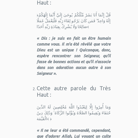
Haut :
﴿قُلْ إِنَّمَا أَنَا بَشَرٌ مِّثْلُكُمْ يُوحَىٰ إِلَيَّ أَنَّمَا إِلَٰهُكُمْ
إِلَٰهٌ وَاحِدٌ ۖ فَمَن كَانَ يَرْجُو لِقَاءَ رَبِّهِ فَلْيَعْمَلْ عَمَلًا
صَالِحًا وَلَا يُشْرِكْ بِعِبَادَةِ رَبِّهِ أَحَدًا﴾
« Dis : je suis en fait un être humain
comme vous. Il m'a été révélé que votre
Dieu est un unique ! Quiconque, donc,
espère rencontrer son Seigneur, qu'il
fasse de bonnes actions et qu'il n'associe
dans son adoration aucun autre à son
Seigneur ».
Cette autre parole du Très
Haut :
وَمَا أُمِرُوا إِلَّا لِيَعْبُدُوا اللَّهَ مُخْلِصِينَ لَهُ الدِّينَ
حُنَفَاءَ وَيُقِيمُوا الصَّلَاةَ وَيُؤْتُوا الزَّكَاةَ ۚ وَذَٰلِكَ دِينُ
الْقَيِّمَة﴾ ﴿
« Il ne leur a été commandé, cependant,
que d'adorer Allah, Lui vouant un culte