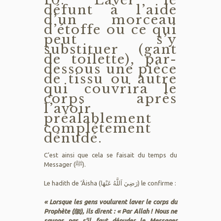
défunt à l’aide
d’un morceau
d’étoffe ou ce qui
peut s’y
substituer (gant
de toilette), par-
dessous une pièce
de tissu ou autre
qui couvrira le
corps après
l’avoir
préalablement
complétement
dénudé.
C’est ainsi que cela se faisait du temps du
Messager (ﷺ).
Le hadith de ‘Âisha (رَضِيَ اَللَّهُ عَنْهَا) le confirme :
« Lorsque les gens voulurent laver le corps du
Prophète (ﷺ), ils dirent : « Par Allah ! Nous ne
savons pas s'il faut dénuder le Messager