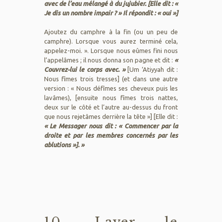
avec de l’eau mélangé à du jujubier. [Elle dit : «
Je dis un nombre impair ? » Il répondit : « oui »]
Ajoutez du camphre à la fin (ou un peu de
camphre). Lorsque vous aurez terminé cela,
appelez-moi. ». Lorsque nous eûmes fini nous
l’appelâmes ; il nous donna son pagne et dit :
«
Couvrez-lui le corps avec. »
[Um ‘Atiyyah dit :
Nous fîmes trois tresses] (et dans une autre
version : « Nous défîmes ses cheveux puis les
lavâmes), [ensuite nous fîmes trois nattes,
deux sur le côté et l’autre au-dessus du front
que nous rejetâmes derrière la tête »] [Elle dit :
« Le Messager nous dit : « Commencer par la
droite et par les membres concernés par les
ablutions »]. »
10. Laver le