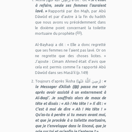
à refaire, seule ses femmes l’auraient
lavé. »
Rapporté par ibn Majh, par Abû
Dâwûd et par d’autre à la fin du hadith
que nous avons vu précédemment dans
le dixième point concernant la toilette
mortuaire du prophète (ﷺ).
Al-Bayhaqi a dit : « Elle a donc regretté
que ses femmes ne l’aient pas lavé. Or on
ne regrette que des choses licites. »
J’ajoute : L’imam Ahmed était d’avis que
cela est permis comme l’a rapporté Abû
Dâwûd dans ses Masâ’il (p.149)
Toujours d’après ‘Âisha (رَضِيَ اَللَّهُ عَنْهَا) :
«
le Messager d’Allah (ﷺ) passa me voir
après avoir assisté à un enterrement à
Al-Baqi’. Je souffrais alors de maux de
tête et disais : « Ah ! Ma tête ! » Il dit : «
C’est à moi de dire « Ah ! Ma tête ! »
Qu’as-tu à perdre si tu meurs avant moi,
et que je procède à a toilette mortuaire,
que je t’enveloppe dans le linceul, que je
prie sur toi et qu’enfin je t’enterre ? »