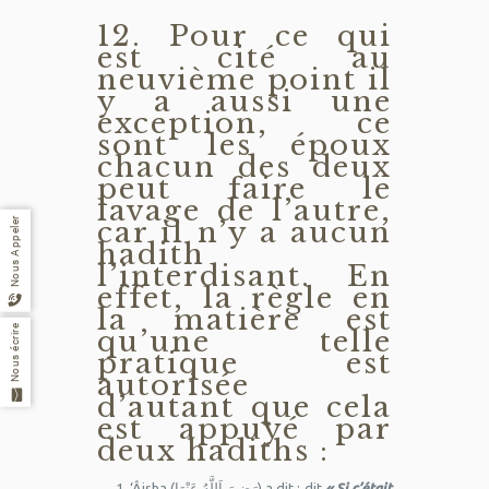
12. Pour ce qui
est cité au
neuvième point il
y a aussi une
exception, ce
sont les époux
chacun des deux
peut faire le
lavage de l’autre,
car il n’y a aucun
Nous Appeler
hadith
l’interdisant. En
effet, la règle en
la matière est
Nous écrire
qu’une telle
pratique est
autorisée
d’autant que cela
est appuyé par
deux hadiths :
‘Âisha (رَضِيَ اَللَّهُ عَنْهَا) a dit : dit
« Si c’était